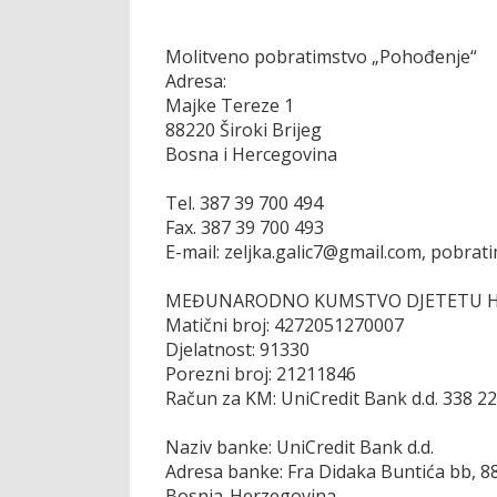
Molitveno pobratimstvo „Pohođenje“
Adresa:
Majke Tereze 1
88220 Široki Brijeg
Bosna i Hercegovina
Tel. 387 39 700 494
Fax. 387 39 700 493
E-mail: zeljka.galic7@gmail.com, pobr
MEĐUNARODNO KUMSTVO DJETETU H
Matični broj: 4272051270007
Djelatnost: 91330
Porezni broj: 21211846
Račun za KM: UniCredit Bank d.d. 338 2
Naziv banke: UniCredit Bank d.d.
Adresa banke: Fra Didaka Buntića bb, 88
Bosnia-Herzegovina