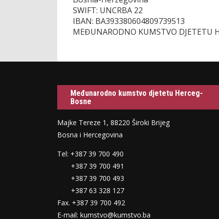
SWIFT: UNCRBA 22
IBAN: BA393380604809739513
MEĐUNARODNO KUMSTVO DJETETU H
Međunarodno kumstvo djetetu Herceg-
Bosne
Majke Tereze 1, 88220 Široki Brijeg
Bosna i Hercegovina
Tel: +387 39 700 490
+387 39 700 491
+387 39 700 493
+387 63 328 127
Fax. +387 39 700 492
E-mail: kumstvo@kumstvo.ba