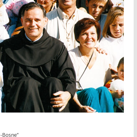
g-Bosne“