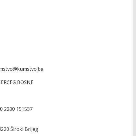
atimstvo@kumstvo.ba
ERCEG BOSNE
20 2200 151537
220 Široki Brijeg